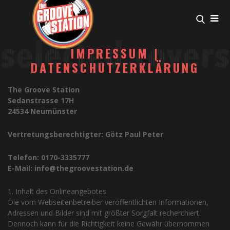
IMPRESSUM |
DATENSCHUTZERKLÄRUNG
The Groove Station
Sedanstrasse 17H
24534 Neumünster
Vertretungsberechtigter: Götz Paul Peter
Telefon: 0170-3335777
E-Mail: info@thegroovestation.de
1. Inhalt des Onlineangebotes
Die vom Webseitenbetreiber veröffentlichten Informationen,
Adressen und Bilder sind mit größter Sorgfalt recherchiert.
Dennoch kann für die Richtigkeit keine Gewähr übernommen