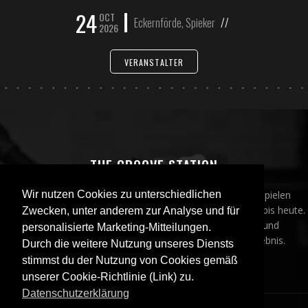
24
OCT
Eckernförde, Spieker
//
2026
VERANSTALTER
THE GROOVE STATION
Sechs sympathische und hochkarätige Vollblutmusiker spielen
Wir nutzen Cookies zu unterschiedlichen
auserlesene groovige Rock- und Popmusik von den 80ern bis heute.
Zwecken, unter anderem zur Analyse und für
Ihr abwechslungsreiches Spektrum an Stilrichtungen und
personalisierte Marketing-Mitteilungen.
Soundcharakteren sorgt für ein packendes Konzerterlebnis.
Durch die weitere Nutzung unseres Diensts
stimmst du der Nutzung von Cookies gemäß
unserer Cookie-Richtlinie (Link) zu.
Datenschutzerklärung