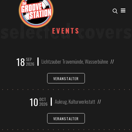
EVENTS
18
SEP
Lichtzauber Travemünde, Wasserbühne
//
2026
VERANSTALTER
10
OCT
Aukrug, Kulturwerkstatt
//
2026
VERANSTALTER